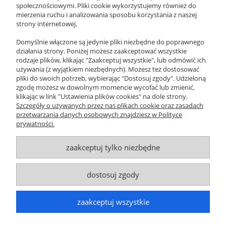
EMAIL
społecznościowymi. Pliki cookie wykorzystujemy również do
xeromania@xeromania.pl
mierzenia ruchu i analizowania sposobu korzystania z naszej
strony internetowej.
GODZINY PRACY
Pon - Pt / 10:00 - 17:00
Domyślnie włączone są jedynie pliki niezbędne do poprawnego
działania strony. Poniżej możesz zaakceptować wszystkie
NEWSLETTER
rodzaje plików, klikając "Zaakceptuj wszystkie", lub odmówić ich
używania (z wyjątkiem niezbędnych). Możesz też dostosować
pliki do swoich potrzeb, wybierając "Dostosuj zgody". Udzieloną
ZAPISZ SIĘ
zgodę możesz w dowolnym momencie wycofać lub zmienić,
klikając w link "Ustawienia plików cookies" na dole strony.
O NAS
Szczegóły o używanych przez nas plikach cookie oraz zasadach
przetwarzania danych osobowych znajdziesz w Polityce
prywatności.
OBSŁUGA KLIENTA
zaakceptuj tylko niezbędne
POMOC
MOJE KONTO
dostosuj zgody
zaakceptuj wszystkie
© MAXSOTE 2026.
Wszystkie prawa zastrzeżone.