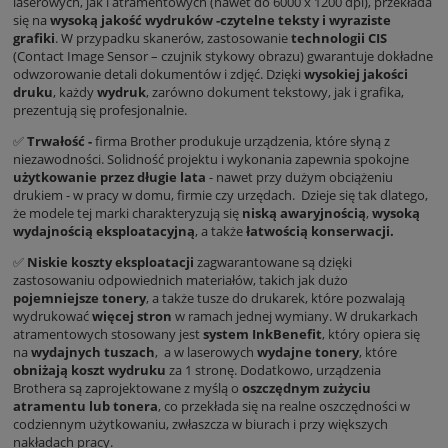
laserowych, jak i atramentowych (nawet do 6000 x 1200 dpi), przekłada
się na
wysoką jakość wydruków -czytelne teksty i wyraziste
grafiki
. W przypadku skanerów, zastosowanie
technologii CIS
(Contact Image Sensor – czujnik stykowy obrazu) gwarantuje dokładne
odwzorowanie detali dokumentów i zdjęć. Dzięki
wysokiej jakości
druku
, każdy
wydruk
, zarówno dokument tekstowy, jak i grafika,
prezentują się profesjonalnie.
✅
Trwałość -
firma Brother produkuje urządzenia, które słyną z
niezawodności. Solidność projektu i wykonania zapewnia spokojne
użytkowanie przez długie lata
- nawet przy dużym obciążeniu
drukiem - w pracy w domu, firmie czy urzędach. Dzieje się tak dlatego,
że modele tej marki charakteryzują się
niską awaryjnością
,
wysoką
wydajnością eksploatacyjną
, a także
łatwością konserwacji.
✅
Niskie koszty eksploatacji
zagwarantowane są dzięki
zastosowaniu odpowiednich materiałów, takich jak dużo
pojemniejsze tonery
, a także tusze do drukarek, które pozwalają
wydrukować
więcej stron
w ramach jednej wymiany. W drukarkach
atramentowych stosowany jest
system
InkBenefit
, który opiera się
na
wydajnych tuszach
, a w laserowych
wydajne tonery
, które
obniżają koszt wydruku
za 1 stronę. Dodatkowo, urządzenia
Brothera są zaprojektowane z myślą o
oszczędnym zużyciu
atramentu lub tonera
, co przekłada się na realne oszczędności w
codziennym użytkowaniu, zwłaszcza w biurach i przy większych
nakładach pracy.