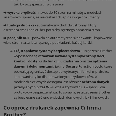
tak, by przyspieszyć Twoją pracę:
➡️ wysoka prędkość
- nawet do 30 stron na minutę w modelach
laserowych, sprawia, że nie czekasz długo na swoje dokumenty,
➡️ funkcja dupleks
- automatyczny druk dwustronny, który
oszczędza czas i papier, bez potrzeby ręcznego obracania stron
➡️ podajnik ADF
- pozwala na automatyczne skanowanie i kopiowanie
wielu stron naraz, bez ręcznego podkładania każdej kartki.
Trójstopniowe systemy bezpieczeństwa
- urządzenia Brother
wyposażone są w
zaawansowane systemy
ochrony sieci
,
kontroli dostępu do funkcji urządzenia
oraz
zarządzania
danymi i dokumentami,
jak np.
Secure Function Lock
, które
pozwalają ograniczyć dostęp do wybranych funkcji (np. druku,
kopiowania) tylko dla uprawnionych użytkowników. W
modelach sieciowych dostępna jest również
ochrona danych
przesyłanych przez Wi-Fi
dzięki szyfrowaniu i wsparciu dla
protokołów bezpieczeństwa. To sprawia, że urządzenia Brother
są bezpieczne zarówno w sieciach domowych, jak i firmowych.
Co oprócz drukarek zapewnia Ci firma
Brother?