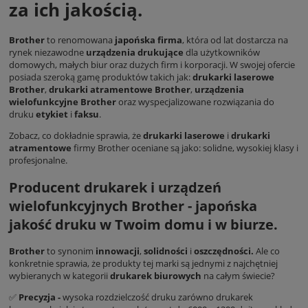
za ich jakością.
Brother
to renomowana
japońska firma
, która od lat dostarcza na
rynek niezawodne
urządzenia drukujące
dla użytkowników
domowych, małych biur oraz dużych firm i korporacji. W swojej ofercie
posiada szeroką gamę produktów takich jak:
drukarki laserowe
Brother
,
drukarki atramentowe Brother
,
urządzenia
wielofunkcyjne Brother
oraz wyspecjalizowane rozwiązania do
druku
etykiet
i
faksu
.
Zobacz, co dokładnie sprawia, że
drukarki laserowe
i
drukarki
atramentowe
firmy Brother oceniane są jako: solidne, wysokiej klasy i
profesjonalne.
Producent drukarek i urządzeń
wielofunkcyjnych Brother - japońska
jakość druku w Twoim domu i w biurze.
Brother
to synonim
innowacji
,
solidności
i
oszczędności.
Ale co
konkretnie sprawia, że produkty tej marki są jednymi z najchętniej
wybieranych w kategorii
drukarek biurowych
na całym świecie?
✅
Precyzja -
wysoka rozdzielczość druku zarówno drukarek