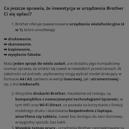
Co jeszcze sprawia, że inwestycja w urządzenia Brother
Ci się opłaci?
Brother oferuje zaawansowane
urządzenia wielofunkcyjne (4
w 1)
, które umożliwiają:
➡️ drukowanie
,
➡️ skanowanie
,
➡️ kopiowanie,
➡️ wysyłanie faksów
.
Masz
jeden sprzęt do wielu zadań
, a w dodatku jego kompaktowy
rozmiar sprawia, że zmieści się nawet w niewielkich przestrzeniach. W
zależności od potrzeb, użytkownicy mogą wybrać model drukujący w
formacie
A4 i
A3
, zarówno w wersji
laserowej
, jak i
atramentowej
-
np. z linii
InkBenefit
.
Wszystkie
drukarki Brother
, niezależnie od rodzaju, są
kompatybilne z nowoczesnymi technologiami łącznośc
i, w
tym WiFi oraz
Wi-Fi Direct
, co pozwala na korzystanie z funkcji
mobilnego druku i skanowania
bezpośrednio z laptopa,
smartfona czy tabletu
, nawet bez dostępu do sieci domowej -
w wygodny sposób, bez kabli.
Wysokie tempo pracy
- urządzenia Brother zaprojektowane są