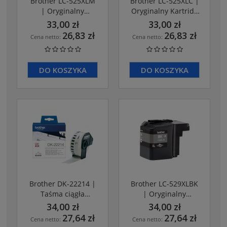
Brother LC-525XLM
Brother LC-525XLC |
| Oryginalny
Oryginalny Kartridż
kartridż z tuszem
z tuszem cjan do
33,00 zł
33,00 zł
magenta do 1300
1300 stron
26,83 zł
26,83 zł
Cena netto:
Cena netto:
stron
DO KOSZYKA
DO KOSZYKA
Brother DK-22214 |
Brother LC-529XLBK
Taśma ciągła
| Oryginalny
papierowa
kartridż z tuszem
34,00 zł
34,00 zł
black do 2400 stron
27,64 zł
27,64 zł
Cena netto:
Cena netto: