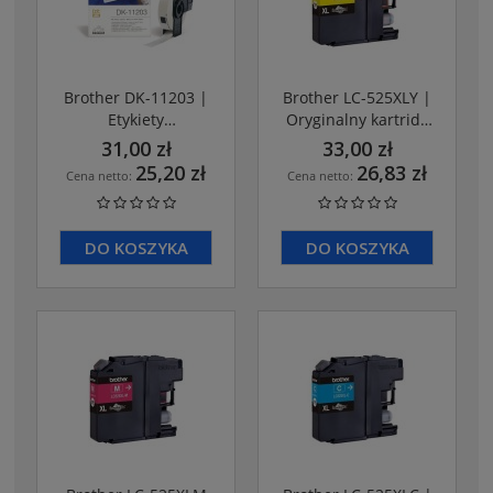
Brother DK-11203 |
Brother LC-525XLY |
Etykiety
Oryginalny kartridż
wielofunkcyjne
z tuszem yellow do
31,00 zł
33,00 zł
1300 stron
25,20 zł
26,83 zł
Cena netto:
Cena netto:
DO KOSZYKA
DO KOSZYKA