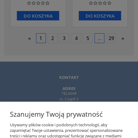
DO KOSZYKA
DO KOSZYKA
«
1
2
3
4
5
...
29
»
KONTAKT
ADRES
TELMAR
ul. Czapli 5
02-781 Warszawa
Szanujemy Twoją prywatność
TELEFON
+ 48 502 310 312
Używamy plików cookie i podobnych technologii, aby
22-643 89 89
zapamiętać Twoje ustawienia, prezentować spersonalizowane
treści i reklamy oraz udostępniać funkcje związane z mediami