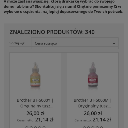
A może zastanawiasz się, którą drukarkę wybrać do swojego
domu lub biura? Skontaktuj się z nami! Chętnie pomożemy Ci w
wyborze urządzenia, najlepiej dopasowanego do Twoich potrzeb.
ZNALEZIONO PRODUKTÓW: 340
Sortuj wg:
Cena rosnąco
Brother BT-5000Y |
Brother BT-5000M |
Oryginalny tusz
Oryginalny tusz
YELLOW
MAGENTA
26,00 zł
26,00 zł
21,14 zł
21,14 zł
Cena netto:
Cena netto: