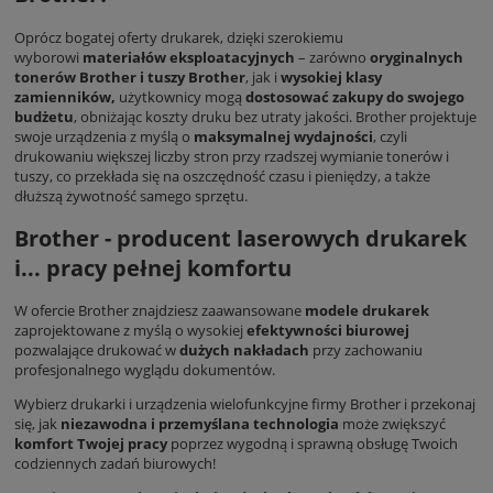
Oprócz bogatej oferty drukarek, dzięki szerokiemu
wyborowi
materiałów eksploatacyjnych
– zarówno
oryginalnych
tonerów Brother i tuszy Brother
, jak i
wysokiej klasy
zamienników,
użytkownicy mogą
dostosować zakupy do swojego
budżetu
, obniżając koszty druku bez utraty jakości. Brother projektuje
swoje urządzenia z myślą o
maksymalnej wydajności
, czyli
drukowaniu większej liczby stron przy rzadszej wymianie tonerów i
tuszy, co przekłada się na oszczędność czasu i pieniędzy, a także
dłuższą żywotność samego sprzętu.
Brother - producent laserowych drukarek
i... pracy pełnej komfortu
W ofercie Brother znajdziesz zaawansowane
modele drukarek
zaprojektowane z myślą o wysokiej
efektywności biurowej
pozwalające drukować w
dużych nakładach
przy zachowaniu
profesjonalnego wyglądu dokumentów.
Wybierz drukarki i urządzenia wielofunkcyjne firmy Brother i przekonaj
się, jak
niezawodna i przemyślana technologia
może zwiększyć
komfort Twojej pracy
poprzez wygodną i sprawną obsługę Twoich
codziennych zadań biurowych!