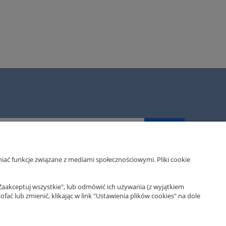
ZAPISZ SIĘ
iać funkcje związane z mediami społecznościowymi. Pliki cookie
MOJE KONTO
Zaakceptuj wszystkie", lub odmówić ich używania (z wyjątkiem
 lub zmienić, klikając w link "Ustawienia plików cookies" na dole
klepu
Twoje zamówienia
watności
Ustawienia konta