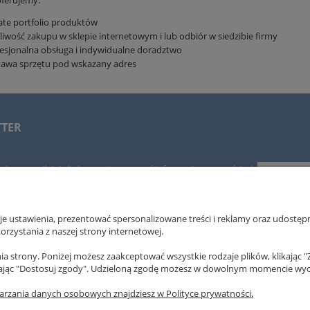
ferujemy:
te portfolio produktów
iwość zakupu w sklepie internetowym i lub odbiór w siedzibie firmy
esjonalna obsługa i indywidualne doradztwo
tawa sprzętu pod wskazany adres
TTER
adres e-mail, jeżeli chcesz otrzymywać informacje o nowościach
h.
 ustawienia, prezentować spersonalizowane treści i reklamy oraz udostępn
rzystania z naszej strony internetowej.
OBSŁUGA KLIENTA
POMOC
a strony. Poniżej możesz zaakceptować wszystkie rodzaje plików, klikając "
ając "Dostosuj zgody". Udzieloną zgodę możesz w dowolnym momencie wycofać
Metody płatności
Regulamin s
arzania danych osobowych znajdziesz w Polityce prywatności.
yróżnienia, certyfikaty
Czas i koszty dostawy
Polityka pry