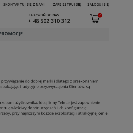
SKONTAKTUJ SIĘ Z NAMI
ZAREJESTRUJ SIĘ
ZALOGUJ SIĘ
ZADZWOŃ DO NAS
0
+ 48 502 310 312
PROMOCJE
e przywiązanie do dobrej marki i dlatego z przekonaniem
aspokajając tradycyjne przyzwyczajenia Klientów, są
rzebom użytkownika. Ideą firmy Telmar jest zapewnienie
antują właściwy dobór urządzeń i ich konfigurację.
eby, przy najniższym koszcie eksploatacji i atrakcyjnej cenie.