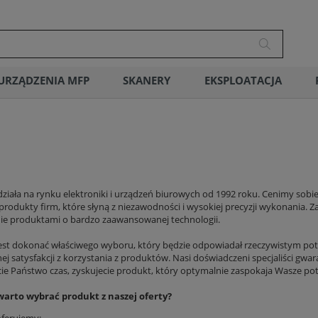
URZĄDZENIA MFP
SKANERY
EKSPLOATACJA
 działa na rynku elektroniki i urządzeń biurowych od 1992 roku. Cenimy sobi
produkty firm, które słyną z niezawodności i wysokiej precyzji wykonania. Z
ie produktami o bardzo zaawansowanej technologii.
jest dokonać właściwego wyboru, który będzie odpowiadał rzeczywistym pot
 satysfakcji z korzystania z produktów. Nasi doświadczeni specjaliści gwar
e Państwo czas, zyskujecie produkt, który optymalnie zaspokaja Wasze potrz
warto wybrać produkt z naszej oferty?