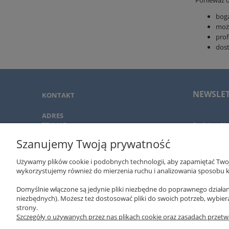
Ponieważ o
boga
możl
prof
dos
NEWSLE
KONTAKT
ADRES
TELMAR
Podaj swój 
ul. Czapli 5
i promocjac
Szanujemy Twoją prywatność
02-781 Warszawa
Używamy plików cookie i podobnych technologii, aby zapamiętać Twoje
TELEFON
wykorzystujemy również do mierzenia ruchu i analizowania sposobu ko
+ 48 502 310 312
O NAS
22-643 89 89
Domyślnie włączone są jedynie pliki niezbędne do poprawnego działani
niezbędnych). Możesz też dostosować pliki do swoich potrzeb, wybier
TELMAR
EMAIL
strony.
xeromania@xeromania.pl
Szczegóły o używanych przez nas plikach cookie oraz zasadach przetw
Nagrody i w