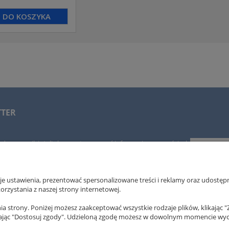
DO KOSZYKA
TTER
adres e-mail, jeżeli chcesz otrzymywać informacje o nowościach
h.
 ustawienia, prezentować spersonalizowane treści i reklamy oraz udostępn
rzystania z naszej strony internetowej.
OBSŁUGA KLIENTA
POMOC
a strony. Poniżej możesz zaakceptować wszystkie rodzaje plików, klikając "
ając "Dostosuj zgody". Udzieloną zgodę możesz w dowolnym momencie wycofać
Metody płatności
Regulamin s