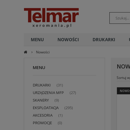
POLSKI
MENU
NOWOŚCI
DRUKARKI
›
Nowości
NOW
MENU
Sortuj w
DRUKARKI
(31)
NOWO
URZĄDZENIA MFP
(27)
SKANERY
(9)
EKSPLOATACJA
(295)
AKCESORIA
(1)
PROMOCJE
(0)