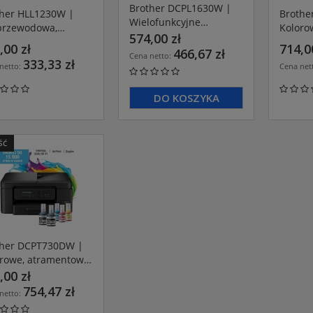
Brother DCPL1630W |
ther HLL1230W |
Brothe
Wielofunkcyjne
przewodowa,
Koloro
urządzenie laserowe
574,00 zł
rowa drukarka
urządz
,00 zł
714,0
mono A4 z WiFi
466,67 zł
ochromatyczna A4
wielof
Cena netto:
333,33 zł
netto:
Cena net
Fi
WiFi
DO KOSZYKA
ŚĆ
ther DCPT730DW |
orowe, atramentowe
dzenie
,00 zł
ofumkcyjne A4 z
754,47 zł
netto:
eksem i WiFi