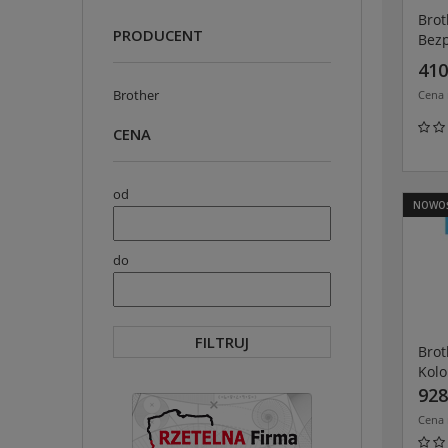
Bro
PRODUCENT
Bez
lase
410
mon
Brother
Cena 
z Wi
CENA
od
NOWO
do
FILTRUJ
Bro
Kol
urzą
928
wiel
Cena 
dupl