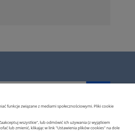
ZAPISZ SIĘ
iać funkcje związane z mediami społecznościowymi. Pliki cookie
MOJE KONTO
Zaakceptuj wszystkie", lub odmówić ich używania (z wyjątkiem
 lub zmienić, klikając w link "Ustawienia plików cookies" na dole
klepu
Twoje zamówienia