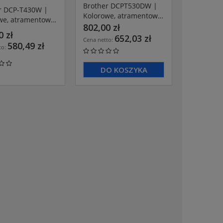
Brother DCPT530DW |
r DCP-T430W |
Kolorowe, atramentowe
we, atramentowe
urządzenie
802,00 zł
enie
0 zł
wielofumkcyjne A4 z
652,03 zł
umkcyjne A4 z
Cena netto:
580,49 zł
dupleksem i WiFi
to:
DO KOSZYKA