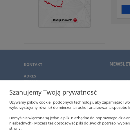
NEWSLE
KONTAKT
ADRES
TELMAR
Podaj swój 
ul. Czapli 5
i promocjac
Szanujemy Twoją prywatność
02-781 Warszawa
Używamy plików cookie i podobnych technologii, aby zapamiętać Twoje
TELEFON
wykorzystujemy również do mierzenia ruchu i analizowania sposobu ko
+ 48 502 310 312
O NAS
22-643 89 89
Domyślnie włączone są jedynie pliki niezbędne do poprawnego działani
niezbędnych). Możesz też dostosować pliki do swoich potrzeb, wybier
TELMAR
EMAIL
strony.