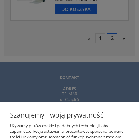
DO KOSZYKA
«
1
2
»
KONTAKT
ADRES
TELMAR
ul. Czapli 5
02-781 Warszawa
Szanujemy Twoją prywatność
TELEFON
+ 48 502 310 312
Używamy plików cookie i podobnych technologii, aby
22-643 89 89
zapamiętać Twoje ustawienia, prezentować spersonalizowane
treści i reklamy oraz udostępniać funkcje związane z mediami