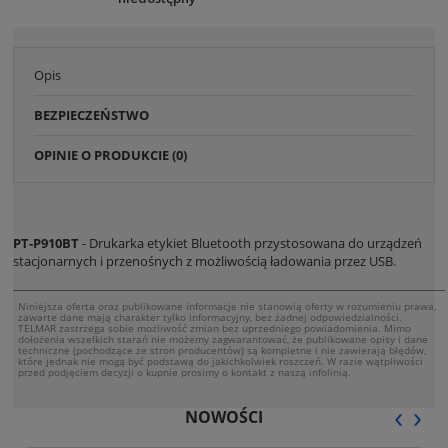
Opis
BEZPIECZEŃSTWO
OPINIE O PRODUKCIE (0)
PT-P910BT
- Drukarka etykiet Bluetooth przystosowana do urządzeń
stacjonarnych i przenośnych z możliwością ładowania przez USB.
Niniejsza oferta oraz publikowane informacje nie stanowią oferty w rozumieniu prawa,
zawarte dane mają charakter tylko informacyjny, bez żadnej odpowiedzialności.
TELMAR zastrzega sobie możliwość zmian bez uprzedniego powiadomienia. Mimo
dołożenia wszelkich starań nie możemy zagwarantować, że publikowane opisy i dane
techniczne (pochodzące ze stron producentów) są kompletne i nie zawierają błędów,
które jednak nie mogą być podstawą do jakichkolwiek roszczeń. W razie wątpliwości
przed podjęciem decyzji o kupnie prosimy o kontakt z naszą infolinią.
‹
›
NOWOŚCI