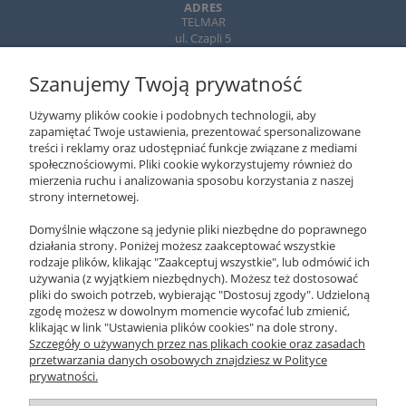
ADRES
TELMAR
ul. Czapli 5
02-781 Warszawa
Szanujemy Twoją prywatność
TELEFON
+ 48 502 310 312
Używamy plików cookie i podobnych technologii, aby
22-643 89 89
zapamiętać Twoje ustawienia, prezentować spersonalizowane
treści i reklamy oraz udostępniać funkcje związane z mediami
EMAIL
społecznościowymi. Pliki cookie wykorzystujemy również do
xeromania@xeromania.pl
mierzenia ruchu i analizowania sposobu korzystania z naszej
strony internetowej.
GODZINY PRACY
Pon - Pt / 10:00 - 17:00
Domyślnie włączone są jedynie pliki niezbędne do poprawnego
działania strony. Poniżej możesz zaakceptować wszystkie
NEWSLETTER
rodzaje plików, klikając "Zaakceptuj wszystkie", lub odmówić ich
używania (z wyjątkiem niezbędnych). Możesz też dostosować
pliki do swoich potrzeb, wybierając "Dostosuj zgody". Udzieloną
ZAPISZ SIĘ
zgodę możesz w dowolnym momencie wycofać lub zmienić,
klikając w link "Ustawienia plików cookies" na dole strony.
O NAS
Szczegóły o używanych przez nas plikach cookie oraz zasadach
przetwarzania danych osobowych znajdziesz w Polityce
prywatności.
OBSŁUGA KLIENTA