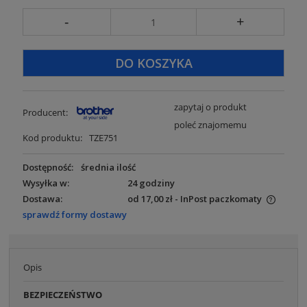
-
+
DO KOSZYKA
zapytaj o produkt
Producent:
poleć znajomemu
Kod produktu:
TZE751
Dostępność:
średnia ilość
Wysyłka w:
24 godziny
Dostawa:
od 17,00 zł
- InPost paczkomaty
Cena nie zawiera ewentualnych kosztów płatności
sprawdź formy dostawy
Opis
BEZPIECZEŃSTWO