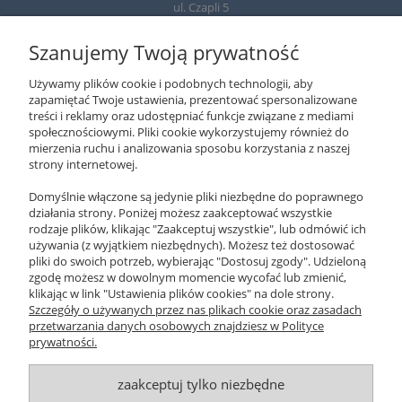
ul. Czapli 5
02-781 Warszawa
Szanujemy Twoją prywatność
TELEFON
+ 48 502 310 312
Używamy plików cookie i podobnych technologii, aby
22-643 89 89
zapamiętać Twoje ustawienia, prezentować spersonalizowane
treści i reklamy oraz udostępniać funkcje związane z mediami
EMAIL
społecznościowymi. Pliki cookie wykorzystujemy również do
xeromania@xeromania.pl
mierzenia ruchu i analizowania sposobu korzystania z naszej
strony internetowej.
GODZINY PRACY
Pon - Pt / 10:00 - 17:00
Domyślnie włączone są jedynie pliki niezbędne do poprawnego
działania strony. Poniżej możesz zaakceptować wszystkie
NEWSLETTER
rodzaje plików, klikając "Zaakceptuj wszystkie", lub odmówić ich
używania (z wyjątkiem niezbędnych). Możesz też dostosować
pliki do swoich potrzeb, wybierając "Dostosuj zgody". Udzieloną
ZAPISZ SIĘ
zgodę możesz w dowolnym momencie wycofać lub zmienić,
klikając w link "Ustawienia plików cookies" na dole strony.
O NAS
Szczegóły o używanych przez nas plikach cookie oraz zasadach
przetwarzania danych osobowych znajdziesz w Polityce
prywatności.
OBSŁUGA KLIENTA
zaakceptuj tylko niezbędne
POMOC