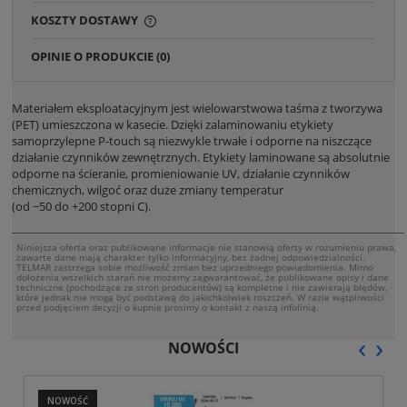
KOSZTY DOSTAWY
CENA NIE ZAWIERA EWENTUALNYCH KOSZTÓW
PŁATNOŚCI
OPINIE O PRODUKCIE (0)
Materiałem eksploatacyjnym jest wielowarstwowa taśma z tworzywa
(PET) umieszczona w kasecie. Dzięki zalaminowaniu etykiety
samoprzylepne P-touch są niezwykle trwałe i odporne na niszczące
działanie czynników zewnętrznych. Etykiety laminowane są absolutnie
odporne na ścieranie, promieniowanie UV, działanie czynników
chemicznych, wilgoć oraz duże zmiany temperatur
(od −50 do +200 stopni C).
Niniejsza oferta oraz publikowane informacje nie stanowią oferty w rozumieniu prawa,
zawarte dane mają charakter tylko informacyjny, bez żadnej odpowiedzialności.
TELMAR zastrzega sobie możliwość zmian bez uprzedniego powiadomienia. Mimo
dołożenia wszelkich starań nie możemy zagwarantować, że publikowane opisy i dane
techniczne (pochodzące ze stron producentów) są kompletne i nie zawierają błędów,
które jednak nie mogą być podstawą do jakichkolwiek roszczeń. W razie wątpliwości
przed podjęciem decyzji o kupnie prosimy o kontakt z naszą infolinią.
‹
›
NOWOŚCI
NOWOŚĆ