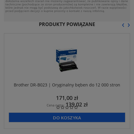
dołożenia wszelkich starań nie możemy zagwarantować, że publikowane opisy i dane
techniczne (pochodzące ze stron producentów) są kompletne i nie zawierają błędów,
które jednak nie mogą być podstawą do jakichkolwiek roszczeń. W razie wątpliwości
przed podjęciem decyzji o kupnie prosimy o kontakt z naszą infolinią.
‹
›
PRODUKTY POWIĄZANE
Brother DR-B023 | Oryginalny bęben do 12 000 stron
171,00 zł
139,02 zł
Cena netto:
DO KOSZYKA