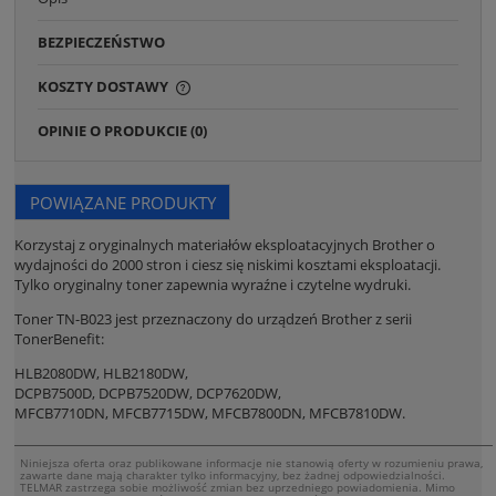
BEZPIECZEŃSTWO
KOSZTY DOSTAWY
CENA NIE ZAWIERA EWENTUALNYCH KOSZTÓW
PŁATNOŚCI
OPINIE O PRODUKCIE (0)
POWIĄZANE PRODUKTY
Korzystaj z oryginalnych materiałów eksploatacyjnych Brother o
wydajności do 2000 stron i ciesz się niskimi kosztami eksploatacji.
Tylko oryginalny toner zapewnia wyraźne i czytelne wydruki.
Toner TN-B023 jest przeznaczony do urządzeń Brother z serii
TonerBenefit:
HLB2080DW, HLB2180DW,
DCPB7500D, DCPB7520DW, DCP7620DW,
MFCB7710DN, MFCB7715DW, MFCB7800DN, MFCB7810DW.
Niniejsza oferta oraz publikowane informacje nie stanowią oferty w rozumieniu prawa,
zawarte dane mają charakter tylko informacyjny, bez żadnej odpowiedzialności.
TELMAR zastrzega sobie możliwość zmian bez uprzedniego powiadomienia. Mimo