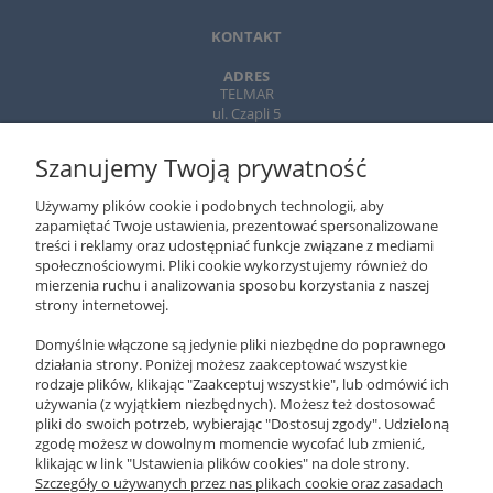
KONTAKT
ADRES
TELMAR
ul. Czapli 5
02-781 Warszawa
Szanujemy Twoją prywatność
TELEFON
+ 48 502 310 312
Używamy plików cookie i podobnych technologii, aby
22-643 89 89
zapamiętać Twoje ustawienia, prezentować spersonalizowane
treści i reklamy oraz udostępniać funkcje związane z mediami
EMAIL
społecznościowymi. Pliki cookie wykorzystujemy również do
xeromania@xeromania.pl
mierzenia ruchu i analizowania sposobu korzystania z naszej
strony internetowej.
GODZINY PRACY
Pon - Pt / 10:00 - 17:00
Domyślnie włączone są jedynie pliki niezbędne do poprawnego
działania strony. Poniżej możesz zaakceptować wszystkie
NEWSLETTER
rodzaje plików, klikając "Zaakceptuj wszystkie", lub odmówić ich
używania (z wyjątkiem niezbędnych). Możesz też dostosować
pliki do swoich potrzeb, wybierając "Dostosuj zgody". Udzieloną
ZAPISZ SIĘ
zgodę możesz w dowolnym momencie wycofać lub zmienić,
klikając w link "Ustawienia plików cookies" na dole strony.
O NAS
Szczegóły o używanych przez nas plikach cookie oraz zasadach