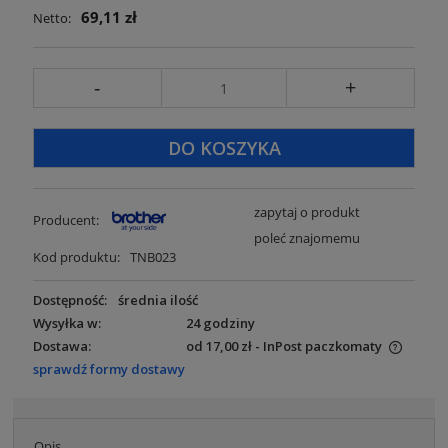
69,11 zł
Netto:
-
+
DO KOSZYKA
zapytaj o produkt
Producent:
poleć znajomemu
Kod produktu:
TNB023
Dostępność:
średnia ilość
Wysyłka w:
24 godziny
Dostawa:
od 17,00 zł
- InPost paczkomaty
Cena nie zawiera ewentualnych kosztów płatności
sprawdź formy dostawy
Opis