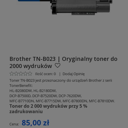
Brother TN-B023 | Oryginalny toner do
2000 wydruków
Ilość ocen: 0
|
Dodaj Opinię
Toner TN-B023 jest przeznaczony do urządzeń Brother z serii
TonerBenefit:
HL-B2080DW, HL-B2180DW,
DCP-B7500D, DCP-B7520DW, DCP-7620DW,
MFC-B7710DN, MFC-B7715DW, MFC-B7800DN, MFC-B7810DW.
Toner do 2 000 wydruków przy 5 %
zadrukowaniu
85,00 zł
Cena: