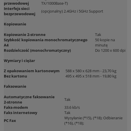
przewodowej
TX/1000Base-T)
Interfejs sieci
(opcjonalny) 2.4GHz i 5GHz Support
bezprzewodowej
Kopiowanie
Kopiowanie 2-stronne
Tak
Szybkość kopiowania monochromatycznego
50 kopie na
A4
minutę
Rozdzielczość (monochromatyczny)
Do 1200 x 600 dpi
Wymiary i ciężar
Z opakowaniem kartonowym
588 x 580 x 628 mm - 23,70 kg
Bez kartonu
495 x 495 x 518 mm - 19,80 kg
Faksowanie
Automatyczne faksowanie
Tak
2-stronne
Faks-modem
33.6 kb/s
Faks internetowy
Tak
Wysyłanie (*15), (*18); Odbieranie
PC Fax
(*16), (*18);