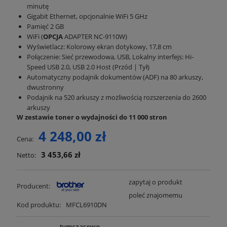
minutę
Gigabit Ethernet, opcjonalnie WiFi 5 GHz
Pamięć 2 GB
WiFi (
OPCJA
ADAPTER NC-9110W)
Wyświetlacz: Kolorowy ekran dotykowy, 17,8 cm
Połączenie: Sieć przewodowa, USB, Lokalny interfejs: Hi-
Speed USB 2.0, USB 2.0 Host (Przód | Tył)
Automatyczny podajnik dokumentów (ADF) na 80 arkuszy,
dwustronny
Podajnik na 520 arkuszy z możliwością rozszerzenia do 2600
arkuszy
W zestawie toner o wydajności do 11 000 stron
4 248,00 zł
Cena:
3 453,66 zł
Netto:
zapytaj o produkt
Producent:
poleć znajomemu
Kod produktu:
MFCL6910DN
tymczasowo