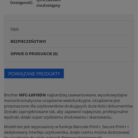
Dostępność:
niedostępny
Opis
BEZPIECZEŃSTWO
OPINIE O PRODUKCIE (0)
POWIĄZANE PRODUKTY
Brother
MFC-L6910DN
najbardziej zaawansowane, wysokowydajne
monochromatyczne urządzenie wielofunkcyjne. Urządzenie jest
przeznaczone dla użytkowników drukujących duże ilości dokumentów.
Zostało zaprojektowane tak, aby zapewnić najwyższe, profesjonalne
wydruki, dzięki super szybkiemu drukowaniu i skanowaniu.
Model ten jest wyposażony w funkcje Barcode Print+, Secure Print+ i
dedykowany interfejs użytkownika, dzięki czemu można dostosować
to urządzenie do wielu potrzeb firmowo biznesowych.