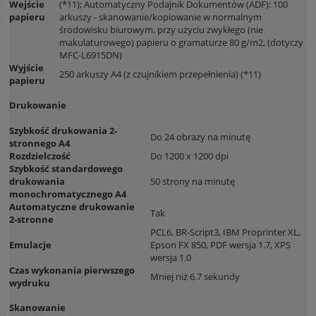
Wejście
(*11); Automatyczny Podajnik Dokumentów (ADF): 100
papieru
arkuszy - skanowanie/kopiowanie w normalnym
środowisku biurowym, przy użyciu zwykłego (nie
makulaturowego) papieru o gramaturze 80 g/m2, (dotyczy
MFC-L6915DN)
Wyjście
250 arkuszy A4 (z czujnikiem przepełnienia) (*11)
papieru
Drukowanie
Szybkość drukowania 2-
Do 24 obrazy na minutę
stronnego A4
Rozdzielczość
Do 1200 x 1200 dpi
Szybkość standardowego
drukowania
50 strony na minutę
monochromatycznego A4
Automatyczne drukowanie
Tak
2-stronne
PCL6, BR-Script3, IBM Proprinter XL,
Emulacje
Epson FX 850, PDF wersja 1.7, XPS
wersja 1.0
Czas wykonania pierwszego
Mniej niż 6.7 sekundy
wydruku
Skanowanie