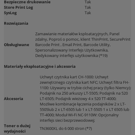
Bezpieczne drukowanie
Tak
Store Print Log
Tak
SysLog
Tak
Rozwiązania
Zamawianie materiałów ksploatacyjnych, Panel
zdalny, Poproś o pomoc, klient ThinPrint, SecurePrint
Obsługiwane
Barcode Print , Email Print, Barcode Utility,
Spersonalizowany Interfejs Użytkownika,
Dedykowany interfejs użytkownika (*19)
Materiały eksploatacyjne i akcesoria
Uchwyt czytnika kart CH-1000: Uchwyt
zewnętrznego czytnika kart NFC; Uchwyt filtra FH-
1100: Używany w trybie cichej pracy (tylko Niemcy);
Podajnik na 250 arkuszy LT-5505; Podajnik na 520
Akcesoria
LT-6505; Podajnik wieżowy 4 x 520 TT-4000;
Możliwe kombinacje łączenia podajników 2 x LT-
5505lub 2 x LT-6505 lub 1 x LT-5505 1 x LT 6505 lub
TT-4000; Moduł Wi-Fi NC-9110W: Opcjonalny
interfejs sieci bezprzewodowej;
Toner o dużej
TN3600XL do 6 000 stron (*7)
wydajności