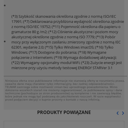
*
(*3) Szybkość skanowania określona zgodnie z normą ISO/IEC
17991; (*7) Deklarowana przybliżona wydajność określona zgodnie
z normą ISO/IEC 19752; (*11) Pojemność określona dla papieru o
gramaturze 80 g /m2; (*12) Ciśnienie akustyczne i poziom mocy
akustycznej określone zgodnie z normą ISO 7779; (*13) Pobór
*
mocy przy wyłączonym zasilaniu zmierzony zgodnie z normą IEC
62301, wydanie 2.0; (*15) Tylko Windows imacOS; (*16) Tylko
Windows; (*17) Dostępne do pobrania; (*18) Wymagane
połączenie z Internetem; (*19) Wymaga dodatkowej aktywacji;
(*22) Wymagany opcjonalny moduł WiFi; (*23) Zużycie energii jest
mierzone przy użyciu metody testowej ENERGY STARVer 3.1
Niniejsza oferta oraz publikowane informacje nie stanowią oferty w rozumieniu prawa,
zawarte dane mają charakter tylko informacyjny, bez żadnej odpowiedzialności.
TELMAR zastrzega sobie możliwość zmian bez uprzedniego powiadomienia. Mimo
dołożenia wszelkich starań nie możemy zagwarantować, że publikowane opisy i dane
techniczne (pochodzące ze stron producentów) są kompletne i nie zawierają błędów,
które jednak nie mogą być podstawą do jakichkolwiek roszczeń. W razie wątpliwości
przed podjęciem decyzji o kupnie prosimy o kontakt z naszą infolinią.
‹
›
PRODUKTY POWIĄZANE