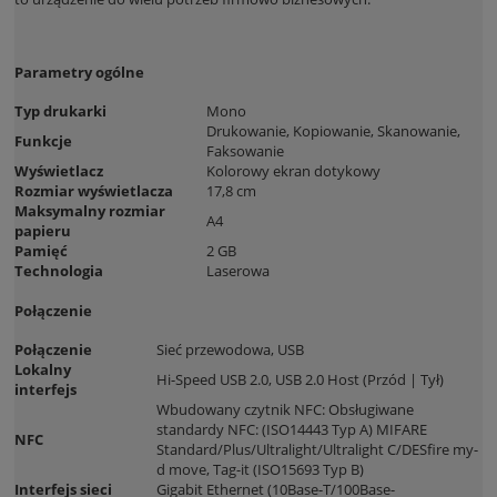
Parametry ogólne
Typ drukarki
Mono
Drukowanie, Kopiowanie, Skanowanie,
Funkcje
Faksowanie
Wyświetlacz
Kolorowy ekran dotykowy
Rozmiar wyświetlacza
17,8 cm
Maksymalny rozmiar
A4
papieru
Pamięć
2 GB
Technologia
Laserowa
Połączenie
Połączenie
Sieć przewodowa, USB
Lokalny
Hi-Speed USB 2.0, USB 2.0 Host (Przód | Tył)
interfejs
Wbudowany czytnik NFC: Obsługiwane
standardy NFC: (ISO14443 Typ A) MIFARE
NFC
Standard/Plus/Ultralight/Ultralight C/DESfire my-
d move, Tag-it (ISO15693 Typ B)
Interfejs sieci
Gigabit Ethernet (10Base-T/100Base-