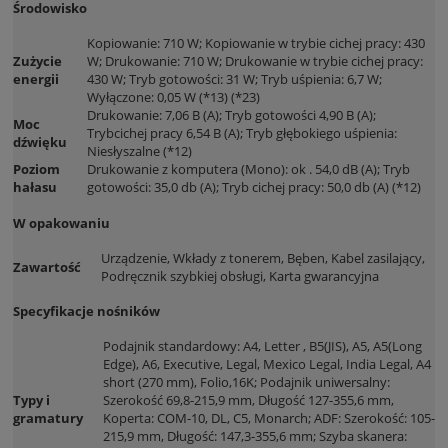
Środowisko
Kopiowanie: 710 W; Kopiowanie w trybie cichej pracy: 430
Zużycie
W; Drukowanie: 710 W; Drukowanie w trybie cichej pracy:
energii
430 W; Tryb gotowości: 31 W; Tryb uśpienia: 6,7 W;
Wyłączone: 0,05 W (*13) (*23)
Drukowanie: 7,06 B (A); Tryb gotowości 4,90 B (A);
Moc
Trybcichej pracy 6,54 B (A); Tryb głębokiego uśpienia:
dźwięku
Niesłyszalne (*12)
Poziom
Drukowanie z komputera (Mono): ok . 54,0 dB (A); Tryb
hałasu
gotowości: 35,0 db (A); Tryb cichej pracy: 50,0 db (A) (*12)
W opakowaniu
Urządzenie, Wkłady z tonerem, Bęben, Kabel zasilający,
Zawartość
Podręcznik szybkiej obsługi, Karta gwarancyjna
Specyfikacje nośników
Podajnik standardowy: A4, Letter , B5(JIS), A5, A5(Long
Edge), A6, Executive, Legal, Mexico Legal, India Legal, A4
short (270 mm), Folio,16K; Podajnik uniwersalny:
Typy i
Szerokość 69,8-215,9 mm, Długość 127-355,6 mm,
gramatury
Koperta: COM-10, DL, C5, Monarch; ADF: Szerokość: 105-
215,9 mm, Długość: 147,3-355,6 mm; Szyba skanera: