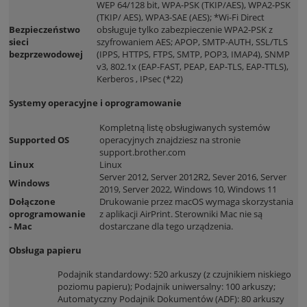
WEP 64/128 bit, WPA-PSK (TKIP/AES), WPA2-PSK
(TKIP/ AES), WPA3-SAE (AES); *Wi-Fi Direct
Bezpieczeństwo
obsługuje tylko zabezpieczenie WPA2-PSK z
sieci
szyfrowaniem AES; APOP, SMTP-AUTH, SSL/TLS
bezprzewodowej
(IPPS, HTTPS, FTPS, SMTP, POP3, IMAP4), SNMP
v3, 802.1x (EAP-FAST, PEAP, EAP-TLS, EAP-TTLS),
Kerberos , IPsec (*22)
Systemy operacyjne i oprogramowanie
Kompletną listę obsługiwanych systemów
Supported OS
operacyjnych znajdziesz na stronie
support.brother.com
Linux
Linux
Server 2012, Server 2012R2, Sever 2016, Server
Windows
2019, Server 2022, Windows 10, Windows 11
Dołączone
Drukowanie przez macOS wymaga skorzystania
oprogramowanie
z aplikacji AirPrint. Sterowniki Mac nie są
- Mac
dostarczane dla tego urządzenia.
Obsługa papieru
Podajnik standardowy: 520 arkuszy (z czujnikiem niskiego
poziomu papieru); Podajnik uniwersalny: 100 arkuszy;
Automatyczny Podajnik Dokumentów (ADF): 80 arkuszy