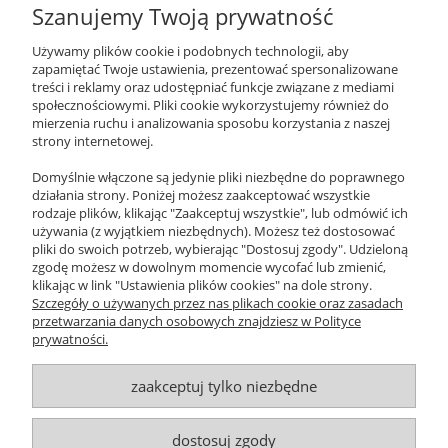
Szanujemy Twoją prywatność
TELEFON
+ 48 502 310 312
Używamy plików cookie i podobnych technologii, aby
22-643 89 89
zapamiętać Twoje ustawienia, prezentować spersonalizowane
treści i reklamy oraz udostępniać funkcje związane z mediami
EMAIL
społecznościowymi. Pliki cookie wykorzystujemy również do
xeromania@xeromania.pl
mierzenia ruchu i analizowania sposobu korzystania z naszej
strony internetowej.
GODZINY PRACY
Pon - Pt / 10:00 - 17:00
Domyślnie włączone są jedynie pliki niezbędne do poprawnego
działania strony. Poniżej możesz zaakceptować wszystkie
NEWSLETTER
rodzaje plików, klikając "Zaakceptuj wszystkie", lub odmówić ich
używania (z wyjątkiem niezbędnych). Możesz też dostosować
pliki do swoich potrzeb, wybierając "Dostosuj zgody". Udzieloną
ZAPISZ SIĘ
zgodę możesz w dowolnym momencie wycofać lub zmienić,
klikając w link "Ustawienia plików cookies" na dole strony.
O NAS
Szczegóły o używanych przez nas plikach cookie oraz zasadach
przetwarzania danych osobowych znajdziesz w Polityce
prywatności.
OBSŁUGA KLIENTA
zaakceptuj tylko niezbędne
POMOC
MOJE KONTO
dostosuj zgody