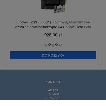
Brother DCPT730DW | Kolorowe, atramentowe
urządzenie wielofumkcyjne A4 z dupleksem i WiFi
928,00 zł
DO KOSZYKA
KONTAKT
ADRES
TELMAR
ul. Czapli 5
02-781 Warszawa