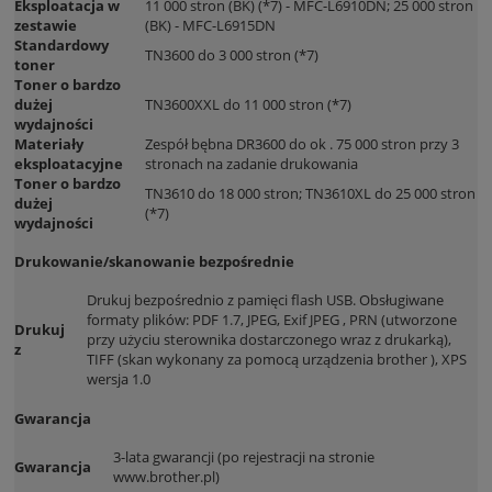
Eksploatacja w
11 000 stron (BK) (*7) - MFC-L6910DN; 25 000 stron
zestawie
(BK) - MFC-L6915DN
Standardowy
TN3600 do 3 000 stron (*7)
toner
Toner o bardzo
dużej
TN3600XXL do 11 000 stron (*7)
wydajności
Materiały
Zespół bębna DR3600 do ok . 75 000 stron przy 3
eksploatacyjne
stronach na zadanie drukowania
Toner o bardzo
TN3610 do 18 000 stron; TN3610XL do 25 000 stron
dużej
(*7)
wydajności
Drukowanie/skanowanie bezpośrednie
Drukuj bezpośrednio z pamięci flash USB. Obsługiwane
formaty plików: PDF 1.7, JPEG, Exif JPEG , PRN (utworzone
Drukuj
przy użyciu sterownika dostarczonego wraz z drukarką),
z
TIFF (skan wykonany za pomocą urządzenia brother ), XPS
wersja 1.0
Gwarancja
3-lata gwarancji (po rejestracji na stronie
Gwarancja
www.brother.pl)