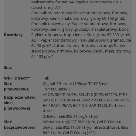
Maksymalny format A4/Legal; Automatyczny druk
dwustronny: A4
Podajnik standardowy: Papier standardowy, firmowy,
kolorowy, cienki, makulaturowy, gruby 60-163 g/m2;
Podajnik uniwersalny: Papier standardowy, firmowy,
kolorowy, cienki, gruby, grubszy, makulaturowy, bond,
Rozmiary
Etykieta, Koperta, Kop. cienka, Kop. gruba 60 230 g/m2;
ADF: Papier standardowy i makulaturowy o gramaturze
64-90 g/m2; Automatyczny druk dwustronny: Papier
standardowy, firmowy, kolorowy, cienki, makulaturowy
64-105 g/m2
Sieć
Wi-Fi Direct™
Tak
Sieć
Gigabit Ethernet (10Base-T/100Base-
przewodowa
TX/1000Base-T)
APOP, SMTP-AUTH, SSL/TLS (IPPS, HTTPS, FTPS,
Bezpieczeństwo
SMTP, POP3, IMAP4), SNMP v3 802.1x (EAP-MD5,
sieci
EAP-FAST, PEAP, EAP-TLS, EAP-TTLS), Kerberos,
przewodowej
IPsec
2.4GHz: IEEE 802.11 b/g/n (Tryb
Sieć
infrastruktury)IEEE 802.11g/n, (Wi-Fi Direct);
bezprzewodowa
5GHz: IEEE 802.11 a/n (Tryb infrastruktury), IEEE
802.11 a/n, (Wi-Fi Direct) (*22)