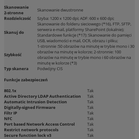
Skanowanie
Skanowanie dwustronne
2-stronne
Rozdzielczość
Szyba: 1200 x 1200 dpi; ADF: 600 x 600 dpi;
Skanowanie do folderu sieciowego (*16), FTP, SFTP,
serwera e-mail, platformy SharePoint (lokalnie);
Skanuj do
Standardowe funkcje (*17): Skanowanie do pamięci
USB, wiadomości e mail, OCR, obrazu i pliku;
1-stronnie :50 obrazów na minutę w trybie mono i 30
obrazów na minutę w kolorze; 2-stronnie: 100
Szybkość
obrazów na minutę w trybie mono i 60 obrazów na
minutę w kolorze (*3)
Typ skanera
Podwójny CIS
Funkcje zabezpieczeń
802.1x
Tak
Active Directory LDAP Authentication
Tak
Automatic Intrusion Detection
Tak
Digitally-signed Firmware
Tak
Filtr IP
Tak
NFC
Tak
Port based Network Access Control
Tak
Restrict network protocols
Tak
Secure function lock v3
Tak