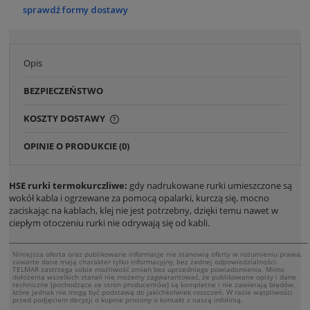
Cena nie zawiera ewentualnych kosztów płatności
sprawdź formy dostawy
Opis
BEZPIECZEŃSTWO
KOSZTY DOSTAWY
CENA NIE ZAWIERA EWENTUALNYCH KOSZTÓW
PŁATNOŚCI
OPINIE O PRODUKCIE (0)
HSE rurki termokurczliwe:
gdy nadrukowane rurki umieszczone są
wokół kabla i ogrzewane za pomocą opalarki, kurczą się, mocno
zaciskając na kablach, klej nie jest potrzebny, dzięki temu nawet w
ciepłym otoczeniu rurki nie odrywają się od kabli.
Niniejsza oferta oraz publikowane informacje nie stanowią oferty w rozumieniu prawa,
zawarte dane mają charakter tylko informacyjny, bez żadnej odpowiedzialności.
TELMAR zastrzega sobie możliwość zmian bez uprzedniego powiadomienia. Mimo
dołożenia wszelkich starań nie możemy zagwarantować, że publikowane opisy i dane
techniczne (pochodzące ze stron producentów) są kompletne i nie zawierają błędów,
które jednak nie mogą być podstawą do jakichkolwiek roszczeń. W razie wątpliwości
przed podjęciem decyzji o kupnie prosimy o kontakt z naszą infolinią.