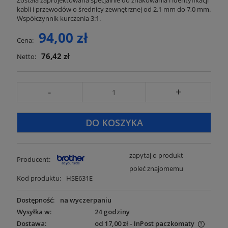
Została zaprojektowana specjalnie do znakowania i identyfikacji
kabli i przewodów o średnicy zewnętrznej od 2,1 mm do 7,0 mm.
Współczynnik kurczenia 3:1.
94,00 zł
Cena:
76,42 zł
Netto:
-
+
DO KOSZYKA
zapytaj o produkt
Producent:
poleć znajomemu
Kod produktu:
HSE631E
Dostępność:
na wyczerpaniu
Wysyłka w:
24 godziny
Dostawa:
od 17,00 zł
- InPost paczkomaty