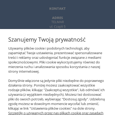
KONTAKT
ADRES
TELMAR
ul. Czapli 5
02-781 Warszawa
Szanujemy Twoją prywatność
TELEFON
+ 48 502 310 312
Używamy plików cookie i podobnych technologii, aby
22-643 89 89
zapamiętać Twoje ustawienia, prezentować spersonalizowane
treści i reklamy oraz udostępniać funkcje związane z mediami
EMAIL
społecznościowymi. Pliki cookie wykorzystujemy również do
xeromania@xeromania.pl
mierzenia ruchu i analizowania sposobu korzystania z naszej
strony internetowej.
GODZINY PRACY
Pon - Pt / 10:00 - 17:00
Domyślnie włączone są jedynie pliki niezbędne do poprawnego
działania strony. Poniżej możesz zaakceptować wszystkie
NEWSLETTER
rodzaje plików, klikając "Zaakceptuj wszystkie", lub odmówić ich
używania (z wyjątkiem niezbędnych). Możesz też dostosować
pliki do swoich potrzeb, wybierając "Dostosuj zgody". Udzieloną
ZAPISZ SIĘ
zgodę możesz w dowolnym momencie wycofać lub zmienić,
klikając w link "Ustawienia plików cookies" na dole strony.
O NAS
Szczegóły o używanych przez nas plikach cookie oraz zasadach