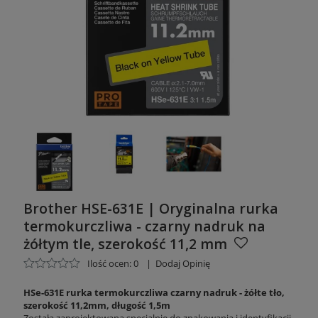
Brother HSE-631E | Oryginalna rurka
termokurczliwa - czarny nadruk na
żółtym tle, szerokość 11,2 mm
Ilość ocen: 0
|
Dodaj Opinię
HSe-631E
rurka termokurczliwa czarny nadruk - żółte tło,
szerokość 11,2mm, długość 1,5m