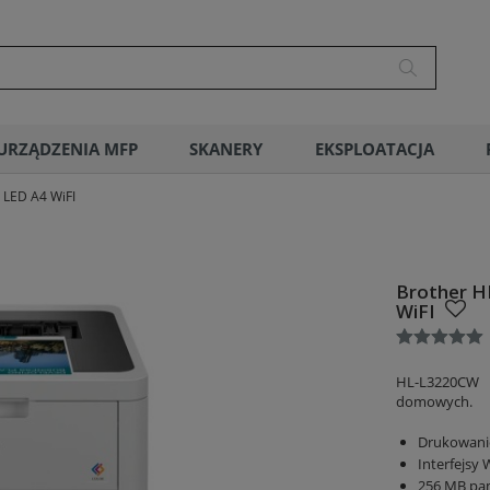
URZĄDZENIA MFP
SKANERY
EKSPLOATACJA
 LED A4 WiFI
Brother H
WiFI
HL-L3220CW ko
domowych.
Drukowanie
Interfejsy 
256 MB pa