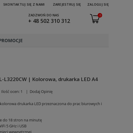
SKONTAKTUJ SIĘ Z NAMI
ZAREJESTRUJ SIĘ
ZALOGUJ SIĘ
ZADZWOŃ DO NAS
0
+ 48 502 310 312
PROMOCJE
L-L3220CW | Kolorowa, drukarka LED A4
Ilość ocen: 1
|
Dodaj Opinię
lorowa drukarka LED przeznaczona do prac biurowych i
 do 18 stron na minutę
WiFi 5 GHz i USB
mięci wewnętrznej