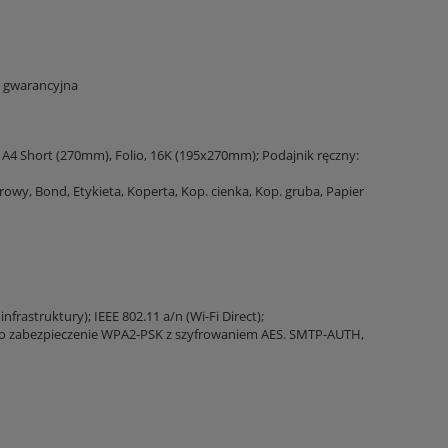
ta gwarancyjna
IS), A4 Short (270mm), Folio, 16K (195x270mm); Podajnik ręczny:
owy, Bond, Etykieta, Koperta, Kop. cienka, Kop. gruba, Papier
nfrastruktury); IEEE 802.11 a/n (Wi-Fi Direct);
ylko zabezpieczenie WPA2-PSK z szyfrowaniem AES. SMTP-AUTH,