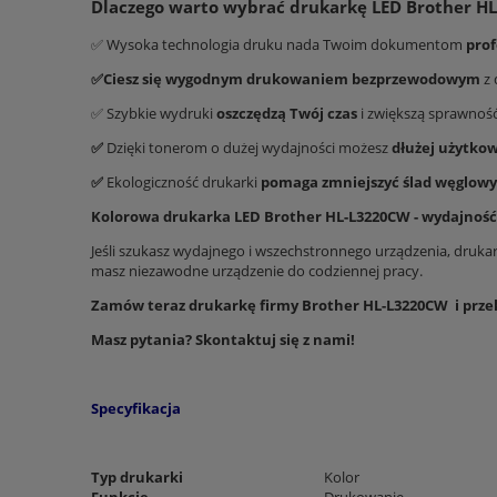
Dlaczego warto wybrać drukarkę LED Brother H
✅ Wysoka technologia druku nada Twoim dokumentom
prof
✅Ciesz się wygodnym drukowaniem bezprzewodowym
z 
✅ Szybkie wydruki
oszczędzą Twój czas
i zwiększą sprawność 
✅
Dzięki tonerom o dużej wydajności możesz
dłużej użytkow
✅
Ekologiczność drukarki
pomaga zmniejszyć ślad węglowy
Kolorowa drukarka LED Brother HL-L3220CW - wydajność
Jeśli szukasz wydajnego i wszechstronnego urządzenia, drukar
masz niezawodne urządzenie do codziennej pracy.
Zamów teraz drukarkę firmy Brother HL-L3220CW i przek
Masz pytania? Skontaktuj się z nami!
Specyfikacja
Typ drukarki
Kolor
Funkcje
Drukowanie