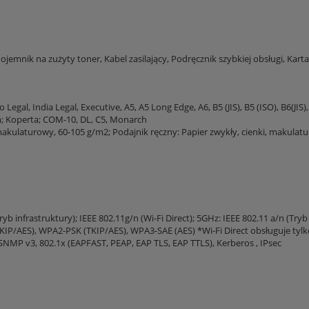
ojemnik na zużyty toner, Kabel zasilający, Podręcznik szybkiej obsługi, Kar
 Legal, India Legal, Executive, A5, A5 Long Edge, A6, B5 (JIS), B5 (ISO), B6(J
; Koperta; COM-10, DL, C5, Monarch
akulaturowy, 60-105 g/m2; Podajnik ręczny: Papier zwykły, cienki, makulatur
yb infrastruktury); IEEE 802.11g/n (Wi-Fi Direct); 5GHz: IEEE 802.11 a/n (Tryb i
KIP/AES), WPA2-PSK (TKIP/AES), WPA3-SAE (AES) *Wi-Fi Direct obsługuje t
SNMP v3, 802.1x (EAPFAST, PEAP, EAP TLS, EAP TTLS), Kerberos , IPsec