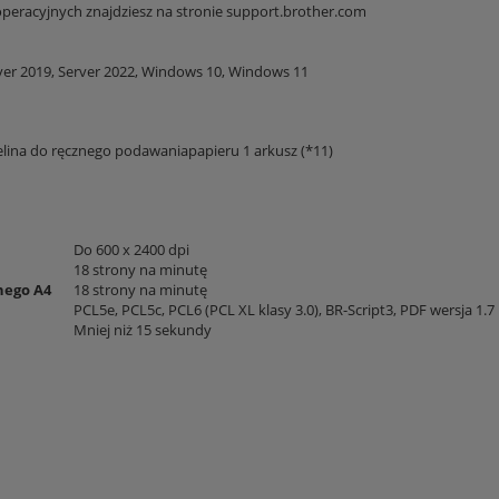
peracyjnych znajdziesz na stronie support.brother.com
rver 2019, Server 2022, Windows 10, Windows 11
elina do ręcznego podawaniapapieru 1 arkusz (*11)
Do 600 x 2400 dpi
18 strony na minutę
nego A4
18 strony na minutę
PCL5e, PCL5c, PCL6 (PCL XL klasy 3.0), BR-Script3, PDF wersja 1.7
Mniej niż 15 sekundy