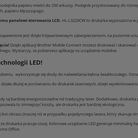
odajnika papieru mieści do 250 arkuszy. Podajnik przystosowany do różneg
ch, papieru błyszczącego.
dnemu panelowi sterowania LCD.
HL-L3220CW to drukarka wyposażona w pr
zapewnione jest dzięki trójwarstwowym zabezpieczeniom, na poziomie urzą
ęcia!
Dzięki aplikacji Brother Mobile Connect możesz drukować i skanować
ego. Wystarczy, że pobierzesz aplikację na urządzenie mobilne.
chnologii LED!
dzeniu, wykorzystuje się diody do naświetlania bębna światłoczułego. Ozna
 działa dłużej w porównaniu do drukarek laserowych, dzięki wyeliminowani
ody są bardziej energooszczędne niż tradycyjny laser. Dodatkowo, drukarka 
pozwala to zmniejszyć koszty, ale drukarka jest bardziej ekologiczna.
 linii obrazu (inaczej niż w przypadku pojedynczego lasera, który skanuje s
a, że drukarka pracuje ciszej. Kolorowe urządzenie LED generuje minimalny
ome Office.