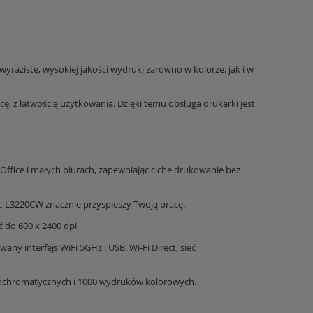
wyraziste, wysokiej jakości wydruki zarówno w kolorze, jak i w
cę, z łatwością użytkowania. Dzięki temu obsługa drukarki jest
fice i małych biurach, zapewniając ciche drukowanie bez
 HL-L3220CW znacznie przyspieszy Twoją pracę.
ć do 600 x 2400 dpi.
ny interfejs WiFi 5GHz i USB. Wi-Fi Direct, sieć
nochromatycznych i 1000 wydruków kolorowych.