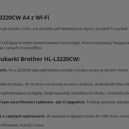
3220CW A4 z Wi-Fi
e szybko, cicho, a w dodatku jest łatwiejsze w użyciu i pozwoli Ci uzyskać 
gii LED łączy w sobie zaawansowane technologie, które przyspieszą Twoją pra
jak i ramach Home Office.
drukarki Brother HL-L3220CW:
arki.
HL-L3220CW zaprojektowana została z myślą o pracy w ramach Home Of
rędkości druku, do 18 stron na minutę w czerni i kolorze, drukarka Brother
ajdrobniejsze szczegóły, dzięki wysokiej rozdzielczości druku - rozdzielczoś
tym smartfonów i tabletów - jak Ci wygodnie.
Funkcje sieciowe: wbudowa
eć o częstych wymianach.
W zestawie znajdziesz toner do 1000 stron mo
je Windows, macOS i Linux.