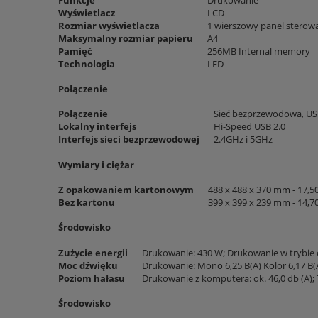
Wyświetlacz
LCD
Rozmiar wyświetlacza
1 wierszowy panel sterow
Maksymalny rozmiar papieru
A4
Pamięć
256MB Internal memory
Technologia
LED
Połączenie
Połączenie
Sieć bezprzewodowa, U
Lokalny interfejs
Hi-Speed USB 2.0
Interfejs sieci bezprzewodowej
2.4GHz i 5GHz
Wymiary i ciężar
Z opakowaniem kartonowym
488 x 488 x 370 mm - 17,5
Bez kartonu
399 x 399 x 239 mm - 14,7
Środowisko
Zużycie energii
Drukowanie: 430 W; Drukowanie w trybie ci
Moc dźwięku
Drukowanie: Mono 6,25 B(A) Kolor 6,17 B(A)
Poziom hałasu
Drukowanie z komputera: ok. 46,0 db (A); T
Środowisko