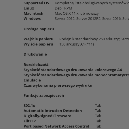
Supported OS
Kompletną listę obsługiwanych systemów o
Linux
Deb i RPM
Macintosh
Mac OS X 11 x lub nowszy
Windows
Server 2012, Server 2012R2, Sever 2016, Se
Obsługa papieru
Wejście papieru
Podajnik standardowy 250 arkuszy; Szcz
Wyjście papieru
150 arkuszy A4 (*11)
Drukowanie
Rozdzielczość
Szybkość standardowego drukowania kolorowego A4
Szybkość standardowego drukowania monochromatycz
Emulacje
Czas wykonania pierwszego wydruku
Funkcje zabezpieczeń
802.1x
Tak
Automatic Intrusion Detection
Tak
Digitally-signed Firmware
Tak
Filtr IP
Tak
Port based Network Access Control
Tak