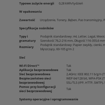
Typowe zużycie energii
0,28 kWh/tydzień
W opakowaniu
Zawartość
Urządzenie, Tonery, Bęben, Pas transmisyjny, P
Specyfikacje nośników
Typy i
Podajnik standardowy: A4, Letter, Legal, Mexico
gramatury
Szerokość 76,2-216 mm, Długość 116-355,6 mm
Podajnik standardowy: Papier zwykły, cienki, m
Rozmiary
błyszczący, 60-105 g/m 2
Sieć
Wi-Fi Direct™
Tak
Aplikacje bezprzewodowe
Tak
Sieć bezprzewodowa
2,4GHz: IEEE 802.11 b/g/n (Tr
Bezpieczeństwo sieci
WEP 64/128 bit, WPA-PSK (T
bezprzewodowej
SSL/TLS (IPP, HTTP, SMTP), 
Pomoc przy konfiguracji
Tak
sieci bezprzewodowej
Systemy operacyjne i oprogramowanie