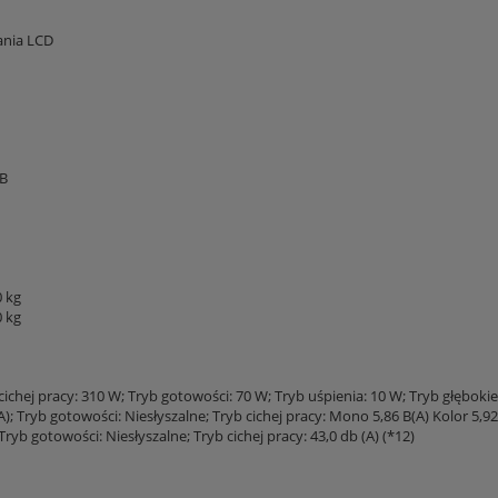
ania LCD
SB
0 kg
0 kg
chej pracy: 310 W; Tryb gotowości: 70 W; Tryb uśpienia: 10 W; Tryb głębokieg
; Tryb gotowości: Niesłyszalne; Tryb cichej pracy: Mono 5,86 B(A) Kolor 5,92 
ryb gotowości: Niesłyszalne; Tryb cichej pracy: 43,0 db (A) (*12)