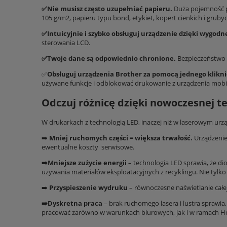
✅Nie musisz często uzupełniać papieru.
Duża pojemność p
105 g/m2, papieru typu bond, etykiet, kopert cienkich i gruby
✅Intuicyjnie i szybko obsługuj urządzenie dzięki wygo
sterowania LCD.
✅Twoje dane są odpowiednio chronione.
Bezpieczeństwo 
✅
Obsługuj urządzenia Brother za pomocą jednego klikni
używane funkcje i odblokować drukowanie z urządzenia mobiln
Odczuj różnicę dzięki nowoczesnej te
W drukarkach z technologią LED, inaczej niż w laserowym urzą
➡️
Mniej ruchomych części = większa trwałość.
Urządzenie
ewentualne koszty serwisowe.
➡️Mniejsze zużycie energii
– technologia LED sprawia, że di
używania materiałów eksploatacyjnych z recyklingu. Nie tylko 
➡️
Przyspieszenie wydruku
– równoczesne naświetlanie całej
➡️Dyskretna praca
– brak ruchomego lasera i lustra sprawi
pracować zarówno w warunkach biurowych, jak i w ramach H