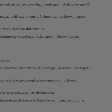
o rodzaju papieru: zwykłego, cienkiego, makulaturowego 60-
zyjazny dla użytkownika, fachowo zaprojektowany panel
dzenia, sieci oraz dokumentu.
 dokumenty w podróży, a także personalizować często
cza to:
u ruchomych elementów, które mogą ulec awarii. Redukuje to
posiada funkcję oszczędzania energii oraz możliwość
tronę) przyspiesza proces drukowania.
 hałas podczas drukowania. Dzięki temu możesz swobodnie