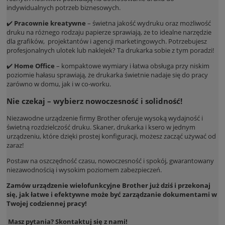
indywidualnych potrzeb biznesowych.
✔️
Pracownie kreatywne
– świetna jakość wydruku oraz możliwość
druku na różnego rodzaju papierze sprawiają, że to idealne narzędzie
dla grafików, projektantów i agencji marketingowych. Potrzebujesz
profesjonalnych ulotek lub naklejek? Ta drukarka sobie z tym poradzi!
✔️
Home Office
– kompaktowe wymiary i łatwa obsługa przy niskim
poziomie hałasu sprawiają, że drukarka świetnie nadaje się do pracy
zarówno w domu, jak i w co-worku.
Nie czekaj – wybierz nowoczesność i solidność!
Niezawodne urządzenie firmy Brother oferuje wysoką wydajność i
świetną rozdzielczość druku. Skaner, drukarka i ksero w jednym
urządzeniu, które dzięki prostej konfiguracji, możesz zacząć używać od
zaraz!
Postaw na oszczędność czasu, nowoczesność i spokój, gwarantowany
niezawodnością i wysokim poziomem zabezpieczeń.
Zamów urządzenie wielofunkcyjne Brother już dziś i przekonaj
się, jak łatwe i efektywne może być zarządzanie dokumentami w
Twojej codziennej pracy!
Masz pytania? Skontaktuj się z nami!