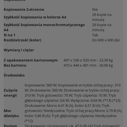
Kopiowanie 2-stronne
Nie
26 kopie na
Szybkość kopiowania w kolorze A4
minutę
Szybkość kopiowania monochromatycznego
26 kopie na
A4
minutę
N na 1
Tak
Rozdzielczość (kolor)
Do 600 x 600 dpi
Wymiary i ciężar
Z opakowaniem kartonowym
497 x 536 x 533 mm - 23,30 kg
Bez kartonu
410 x 444 x 401 mm - 20,00 kg
Środowisko
Kopiowanie: 560 W; Kopiowanie w trybie cichej pracy: 310
Zużycie
W; Drukowanie: 560 W; Drukowanie w trybie cichej pracy:
energii
310 W; Tryb gotowości: 70 W; Tryb uśpienia: 10 W; Tryb
głębokiego uśpienia: 0,6 W; Wyłączone: 0,04 W; (*13) (*23)
Drukowanie: Mono 6,41 B (A), Kolor 6,51 B (A); Tryb
Moc
gotowości: Niesłyszalne; Tryb cichej pracy:Mono 5,79 B (A),
dźwięku
Kolor 5,86 B (A); Tryb głębokiego uśpienia: Niesłyszalne;
(*12)
Poziom
Drukowanie z komputera: ok. 47,0 db (A);Tryb gotowości: