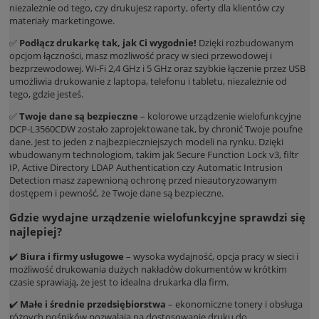
niezależnie od tego, czy drukujesz raporty, oferty dla klientów czy
materiały marketingowe.
✅
Podłącz drukarkę tak, jak Ci wygodnie!
Dzięki rozbudowanym
opcjom łączności, masz możliwość pracy w sieci przewodowej i
bezprzewodowej. Wi-Fi 2,4 GHz i 5 GHz oraz szybkie łączenie przez USB
umożliwia drukowanie z laptopa, telefonu i tabletu, niezależnie od
tego, gdzie jesteś.
✅
Twoje dane są bezpieczne
– kolorowe urządzenie wielofunkcyjne
DCP-L3560CDW zostało zaprojektowane tak, by chronić Twoje poufne
dane. Jest to jeden z najbezpieczniejszych modeli na rynku. Dzięki
wbudowanym technologiom, takim jak Secure Function Lock v3, filtr
IP, Active Directory LDAP Authentication czy Automatic Intrusion
Detection masz zapewnioną ochronę przed nieautoryzowanym
dostępem i pewność, że Twoje dane są bezpieczne.
Gdzie wydajne urządzenie wielofunkcyjne sprawdzi się
najlepiej?
✔️
Biura i firmy usługowe
– wysoka wydajność, opcja pracy w sieci i
możliwość drukowania dużych nakładów dokumentów w krótkim
czasie sprawiają, że jest to idealna drukarka dla firm.
✔️
Małe i średnie przedsiębiorstwa
– ekonomiczne tonery i obsługa
różnych nośników pozwalają na dostosowanie druku do