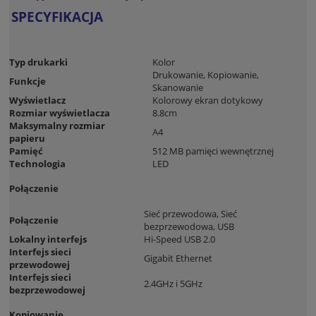
SPECYFIKACJA
Typ drukarki
Kolor
Drukowanie, Kopiowanie,
Funkcje
Skanowanie
Wyświetlacz
Kolorowy ekran dotykowy
Rozmiar wyświetlacza
8.8cm
Maksymalny rozmiar
A4
papieru
Pamięć
512 MB pamięci wewnętrznej
Technologia
LED
Połączenie
Sieć przewodowa, Sieć
Połączenie
bezprzewodowa, USB
Lokalny interfejs
Hi-Speed USB 2.0
Interfejs sieci
Gigabit Ethernet
przewodowej
Interfejs sieci
2.4GHz i 5GHz
bezprzewodowej
Kopiowanie