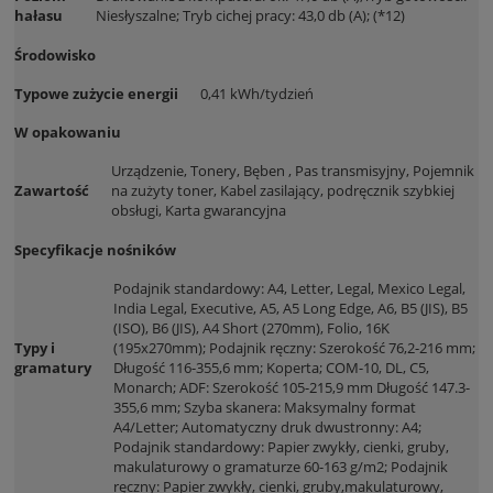
hałasu
Niesłyszalne; Tryb cichej pracy: 43,0 db (A); (*12)
Środowisko
Typowe zużycie energii
0,41 kWh/tydzień
W opakowaniu
Urządzenie, Tonery, Bęben , Pas transmisyjny, Pojemnik
Zawartość
na zużyty toner, Kabel zasilający, podręcznik szybkiej
obsługi, Karta gwarancyjna
Specyfikacje nośników
Podajnik standardowy: A4, Letter, Legal, Mexico Legal,
India Legal, Executive, A5, A5 Long Edge, A6, B5 (JIS), B5
(ISO), B6 (JIS), A4 Short (270mm), Folio, 16K
Typy i
(195x270mm); Podajnik ręczny: Szerokość 76,2-216 mm;
gramatury
Długość 116-355,6 mm; Koperta; COM-10, DL, C5,
Monarch; ADF: Szerokość 105-215,9 mm Długość 147.3-
355,6 mm; Szyba skanera: Maksymalny format
A4/Letter; Automatyczny druk dwustronny: A4;
Podajnik standardowy: Papier zwykły, cienki, gruby,
makulaturowy o gramaturze 60-163 g/m2; Podajnik
ręczny: Papier zwykły, cienki, gruby,makulaturowy,