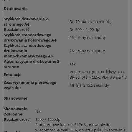
Drukowanie
Szybkość drukowania 2-
Do 10 obrazy na minutę
stronnego A4
Rozdzielczość
Do 600 x 2400 dpi
Szybkość standardowego
26 strony na minutę
drukowania kolorowego A4
Szybkość standardowego
drukowania
26 strony na minutę
monochromatycznego A4
Automatyczne drukowanie 2-
Tak
stronne
PCL5e, PCL6 (PCL XL k lasy 3.0 ),
Emulacje
BR-Script3, PCL5c, PDF wersja 1.7
Czas wykonania pierwszego
Mniej niż 13.5 sekundy
wydruku
Skanowanie
Skanowanie
Nie
2-stronne
Rozdzielczość
1200 x 1200dpi
Standardowe funkcje (*17): Skanowanie do
wiadomości e-mail, OCR, obrazu i pliku; Skanowanie