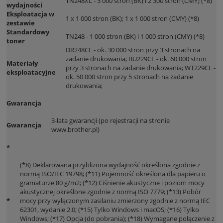
TN248XL - 3 000 stron (BK) i 2 300 stron (CMY) (*8)
wydajności
Eksploatacja w
1 x 1 000 stron (BK); 1 x 1 000 stron (CMY) (*8)
zestawie
Standardowy
TN248 - 1 000 stron (BK) i 1 000 stron (CMY) (*8)
toner
DR248CL - ok. 30 000 stron przy 3 stronach na
zadanie drukowania; BU229CL - ok. 60 000 stron
Materiały
przy 3 stronach na zadanie drukowania; WT229CL -
eksploatacyjne
ok. 50 000 stron przy 5 stronach na zadanie
drukowania;
Gwarancja
3-lata gwarancji (po rejestracji na stronie
Gwarancja
www.brother.pl)
*
(*8) Deklarowana przybliżona wydajność określona zgodnie z
normą ISO/IEC 19798; (*11) Pojemność określona dla papieru o
gramaturze 80 g/m2; (*12) Ciśnienie akustyczne i poziom mocy
akustycznej określone zgodnie z normą ISO 7779; (*13) Pobór
*
mocy przy wyłączonym zasilaniu zmierzony zgodnie z normą IEC
62301, wydanie 2.0; (*15) Tylko Windows i macOS; (*16) Tylko
Windows; (*17) Opcja (do pobrania); (*18) Wymagane połączenie z