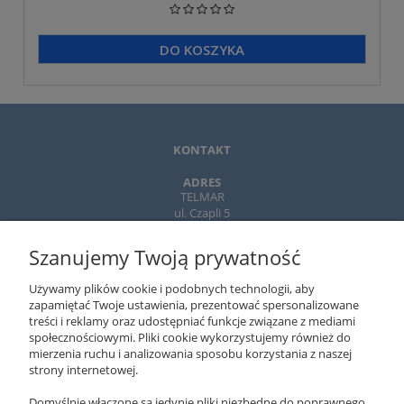
DO KOSZYKA
KONTAKT
ADRES
TELMAR
ul. Czapli 5
02-781 Warszawa
Szanujemy Twoją prywatność
TELEFON
+ 48 502 310 312
Używamy plików cookie i podobnych technologii, aby
22-643 89 89
zapamiętać Twoje ustawienia, prezentować spersonalizowane
treści i reklamy oraz udostępniać funkcje związane z mediami
EMAIL
społecznościowymi. Pliki cookie wykorzystujemy również do
xeromania@xeromania.pl
mierzenia ruchu i analizowania sposobu korzystania z naszej
strony internetowej.
GODZINY PRACY
Pon - Pt / 10:00 - 17:00
Domyślnie włączone są jedynie pliki niezbędne do poprawnego