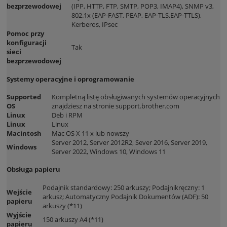
bezprzewodowej
(IPP, HTTP, FTP, SMTP, POP3, IMAP4), SNMP v3,
802.1x (EAP-FAST, PEAP, EAP-TLS,EAP-TTLS),
Kerberos, IPsec
Pomoc przy
konfiguracji
Tak
sieci
bezprzewodowej
Systemy operacyjne i oprogramowanie
Supported
Kompletną listę obsługiwanych systemów operacyjnych
OS
znajdziesz na stronie support.brother.com
Linux
Deb i RPM
Linux
Linux
Macintosh
Mac OS X 11 x lub nowszy
Server 2012, Server 2012R2, Sever 2016, Server 2019,
Windows
Server 2022, Windows 10, Windows 11
Obsługa papieru
Podajnik standardowy: 250 arkuszy; Podajnikręczny: 1
Wejście
arkusz; Automatyczny Podajnik Dokumentów (ADF): 50
papieru
arkuszy (*11)
Wyjście
150 arkuszy A4 (*11)
papieru