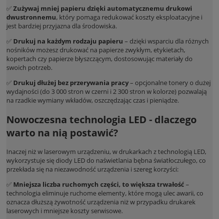
✅
Zużywaj mniej papieru dzięki automatycznemu drukowi
dwustronnemu
, który pomaga redukować koszty eksploatacyjne i
jest bardziej przyjazna dla środowiska.
✅
Drukuj na każdym rodzaju papieru
– dzięki wsparciu dla różnych
nośników możesz drukować na papierze zwykłym, etykietach,
kopertach czy papierze błyszczącym, dostosowując materiały do
swoich potrzeb.
✅
Drukuj dłużej bez przerywania pracy
– opcjonalne tonery o dużej
wydajności (do 3 000 stron w czerni i 2 300 stron w kolorze) pozwalają
na rzadkie wymiany wkładów, oszczędzając czas i pieniądze.
Nowoczesna technologia LED - dlaczego
warto na nią postawić?
Inaczej niż w laserowym urządzeniu, w drukarkach z technologią LED,
wykorzystuje się diody LED do naświetlania bębna światłoczułego, co
przekłada się na niezawodność urządzenia i szereg korzyści:
✅
Mniejsza liczba ruchomych części, to większa trwałość
–
technologia eliminuje ruchome elementy, które mogą ulec awarii, co
oznacza dłuższą żywotność urządzenia niż w przypadku drukarek
laserowych i mniejsze koszty serwisowe.