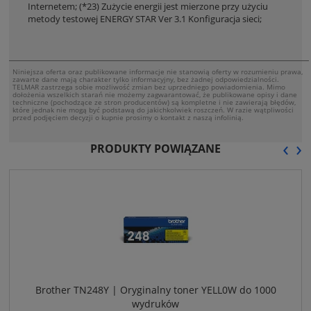
Internetem; (*23) Zużycie energii jest mierzone przy użyciu
metody testowej ENERGY STAR Ver 3.1 Konfiguracja sieci;
Niniejsza oferta oraz publikowane informacje nie stanowią oferty w rozumieniu prawa,
zawarte dane mają charakter tylko informacyjny, bez żadnej odpowiedzialności.
TELMAR zastrzega sobie możliwość zmian bez uprzedniego powiadomienia. Mimo
dołożenia wszelkich starań nie możemy zagwarantować, że publikowane opisy i dane
techniczne (pochodzące ze stron producentów) są kompletne i nie zawierają błędów,
które jednak nie mogą być podstawą do jakichkolwiek roszczeń. W razie wątpliwości
przed podjęciem decyzji o kupnie prosimy o kontakt z naszą infolinią.
‹
›
PRODUKTY POWIĄZANE
Brother TN248Y | Oryginalny toner YELL0W do 1000
wydruków