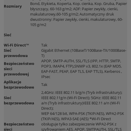
Bond, Etykieta, Koperta, Kop. cienka, Kop. Gruba, Papier
Rozmiary
błyszczący, 60-163 g/m2; ADF: Papier zwykły, cienki,
makulaturowy,60-105 g/m2; Automatyczny druk
dwustronny: Papier zwykły, cienki, makulaturowy, 60-
105 g/m2
Sieć
Wi-Fi Direct™
Tak
Sieć
Gigabit Ethernet (10BaseT/100Base-TX/1000Base-
przewodowa
T)
APOP, SMTP-AUTH, SSL/TLS (IPP, HTTP, SMTP,
Bezpieczeństwo
POP3, IMAP4, FTP),SNMP v3, 802.1x (EAP MD5,
sieci
EAP-FAST, PEAP, EAP TLS, EAP TTLS), Kerberos ,
przewodowej
IPsec
Aplikacje
Tak
bezprzewodowe
2,4GHz: IEEE 802.11 b/g/n (Tryb infrastruktury);
Sieć
IEEE 802.11g/n (Wi-Fi Direct); 5GHz: IEEE 802.11
bezprzewodowa
a/n (Tryb infrastruktury)IEEE 802.11 a/n (Wi-Fi
Direct);
WEP 64/128 bit, WPA-PSK (TKIP/AES), WPA2-PSK
(TKIP/AES), WPA3-SAE (AES) *Wi-Fi Direct
Bezpieczeństwo
obsługuje tylko zabezpieczenie WPA2-PSK z
sieci
szyfrowaniem AES. APOP, SMTPAUTH, SSL/TLS