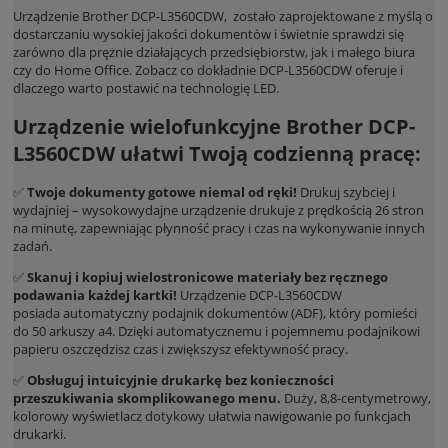
Urządzenie Brother DCP-L3560CDW, zostało zaprojektowane z myślą o
dostarczaniu wysokiej jakości dokumentów i świetnie sprawdzi się
zarówno dla prężnie działających przedsiębiorstw, jak i małego biura
czy do Home Office. Zobacz co dokładnie DCP-L3560CDW oferuje i
dlaczego warto postawić na technologię LED.
Urządzenie wielofunkcyjne Brother DCP-
L3560CDW ułatwi Twoją codzienną pracę:
✅
Twoje dokumenty gotowe niemal od ręki!
Drukuj szybciej i
wydajniej – wysokowydajne urządzenie drukuje z prędkością 26 stron
na minutę, zapewniając płynność pracy i czas na wykonywanie innych
zadań.
✅
Skanuj i kopiuj wielostronicowe materiały bez ręcznego
podawania każdej kartki!
Urządzenie DCP-L3560CDW
posiada automatyczny podajnik dokumentów (ADF), który pomieści
do 50 arkuszy a4. Dzięki automatycznemu i pojemnemu podajnikowi
papieru oszczędzisz czas i zwiększysz efektywność pracy.
✅
Obsługuj intuicyjnie drukarkę bez konieczności
przeszukiwania skomplikowanego menu.
Duży, 8,8-centymetrowy,
kolorowy wyświetlacz dotykowy ułatwia nawigowanie po funkcjach
drukarki.