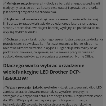
✅
Mniejsze zużycie energii
– diody są bardziej energooszczędne niż
tradycyjny laser, co obniża koszty eksploatacji i sprawia, że drukarka
jest bardziej przyjazna dla środowiska.
✅
Szybsze drukowanie
– dzięki równoczesnemu naświetlaniu całej
linii obrazu (w przeciwieństwie do pojedynczego lasera skanującego
stronę), proces drukowania jest bardziej wydajny, co przekłada się na
większą szybkość druku.
✅
Cichsza praca
– brak ruchomego lasera i lustra oznacza, że drukarka
pracuje ciszej, co zwiększa komfort użytkowania w biurze lub domu.
Kolorowe urządzenie wielofunkcyjne LED generuje minimalny hałas
podczas drukowania, co sprawia, że nie zakłóca pracy w biurze ani
spokoju domowników, gdy pracujesz w warunkach Home Office.
Dlaczego warto wybrać urządzenie
wielofunkcyjne LED Brother DCP-
l3560CDW?
✅
Wyższa precyzja i jakość wydruku
– dzięki zastosowaniu diod LED
zamiast lasera, drukowane materiały są wyraźne i precyzyjne
szczególnie w przypadku detali i drobnego tekstu. Dzięki rozdzielczości
do 600 x 600 dpi zyskujesz wysoką i jednolitą jakość druku, a
technologia LED sprawia, że każda strona wygląda perfekcyjnie,