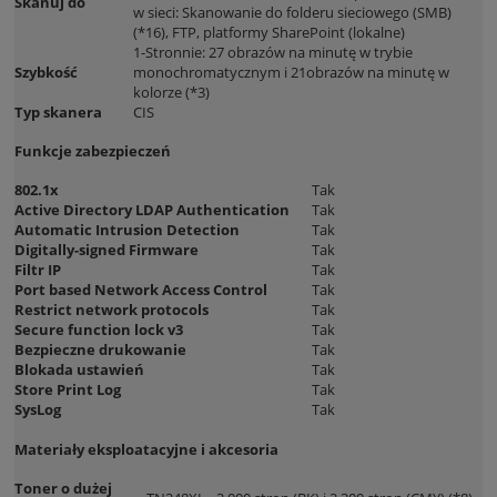
Skanuj do
w sieci: Skanowanie do folderu sieciowego (SMB)
(*16), FTP, platformy SharePoint (lokalne)
1-Stronnie: 27 obrazów na minutę w trybie
Szybkość
monochromatycznym i 21obrazów na minutę w
kolorze (*3)
Typ skanera
CIS
Funkcje zabezpieczeń
802.1x
Tak
Active Directory LDAP Authentication
Tak
Automatic Intrusion Detection
Tak
Digitally-signed Firmware
Tak
Filtr IP
Tak
Port based Network Access Control
Tak
Restrict network protocols
Tak
Secure function lock v3
Tak
Bezpieczne drukowanie
Tak
Blokada ustawień
Tak
Store Print Log
Tak
SysLog
Tak
Materiały eksploatacyjne i akcesoria
Toner o dużej